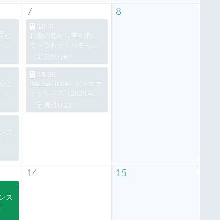
7
8
10:30
初心
お腹の底から声を出し
トレ
て～歌おう！ハモろ
う！（2026.4～
《定員残り6》
9）
2026.9）
15:30
初心
SALSATION® ダンスフ
トレ
ィットネス（2026.4～
2026.9）
《定員残り13》
9）
ダンス
9）
14
15
ダンス
9）