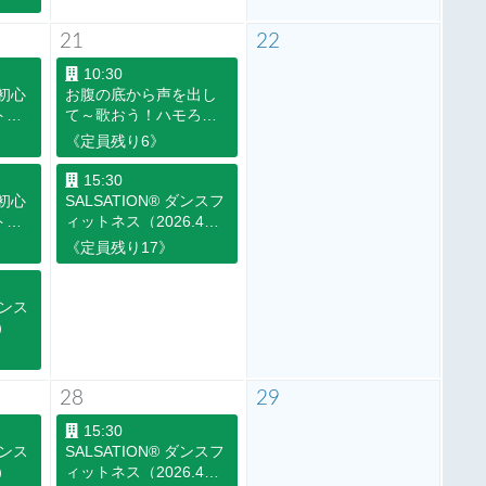
21
22
10:30
初心
お腹の底から声を出し
トレ
て～歌おう！ハモろ
う！（2026.4～
《定員残り6》
9）
2026.9）
15:30
初心
SALSATION® ダンスフ
トレ
ィットネス（2026.4～
2026.9）
《定員残り17》
9）
ダンス
9）
28
29
15:30
ダンス
SALSATION® ダンスフ
9）
ィットネス（2026.4～