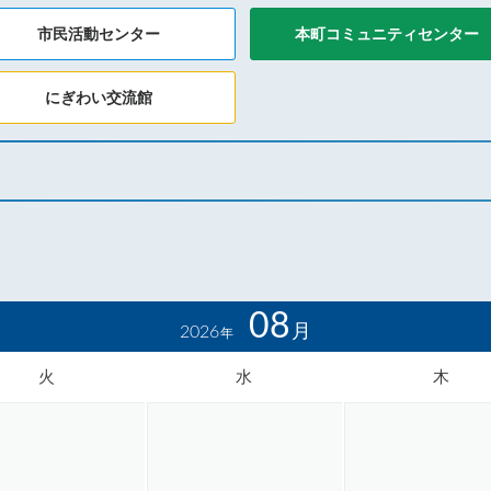
市民活動センター
本町コミュニティセンター
にぎわい交流館
08
月
2026
年
火
水
木