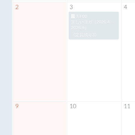
2
3
4
13:00
楽しいヨガ（2026.4～
2026.9）
《定員残り3》
9
10
11