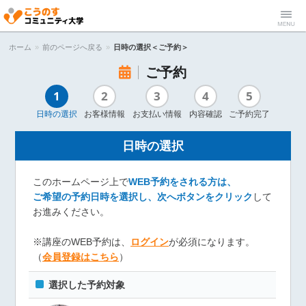
こうのすコ
Menu
ホーム
»
前のページへ戻る
»
日時の選択＜ご予約＞
ご予約
ミュニティ
1
2
3
4
5
大学
日時の選択
お客様情報
お支払い情報
内容確認
ご予約完了
日時の選択
このホームページ上で
WEB予約をされる方は、
ご希望の予約日時を選択し、次へボタンをクリック
して
お進みください。
※講座のWEB予約は、
ログイン
が必須になります。
（
会員登録はこちら
）
選択した予約対象