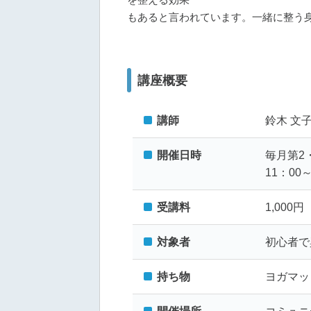
を整える効果
もあると言われています。一緒に整う
講座概要
講師
鈴木 文
開催日時
毎月第2
11：00～
受講料
1,00
対象者
初心者で
持ち物
ヨガマッ