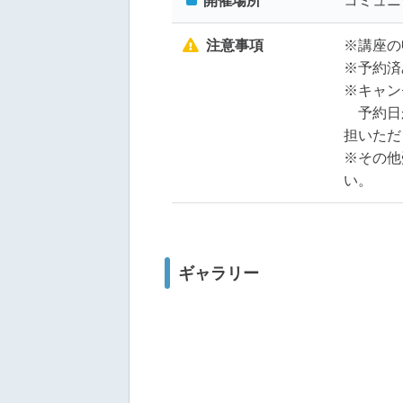
開催場所
コミュニ
注意事項
※講座の
※予約済
※キャン
予約日か
担いただ
※その他
い。
ギャラリー