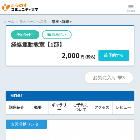
こうのすコ
Menu
ホーム
»
前のページへ戻る
»
講座＜詳細＞
ミュニティ
予約受付中
現地払い
経絡運動教室【1部】
大学
2,000
予約する
円 (税込)
お気に入り
3
MENU
ギャラリ
ご予約に
講座紹介
概要
アクセス
レビュー
ー
ついて
市民活動センター