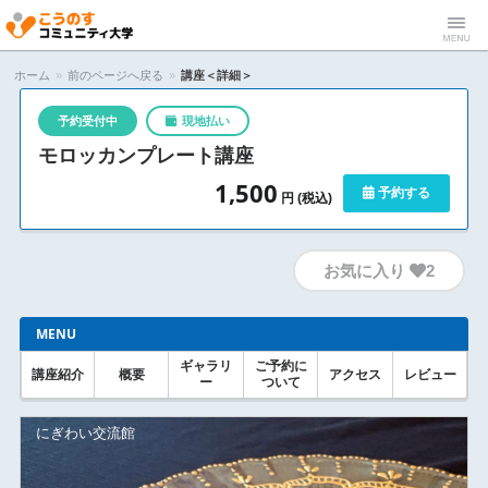
こうのすコ
Menu
ホーム
»
前のページへ戻る
»
講座＜詳細＞
ミュニティ
予約受付中
現地払い
モロッカンプレート講座
大学
1,500
予約する
円 (税込)
お気に入り
2
MENU
ギャラリ
ご予約に
講座紹介
概要
アクセス
レビュー
ー
ついて
にぎわい交流館